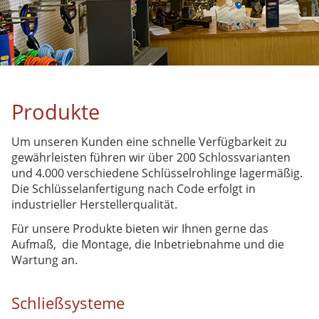
Sicherheit aus Tradition seit
1935
Produkte
Produkte
Partner
Produkte
Leistungen
Um unseren Kunden eine schnelle Verfügbarkeit zu
Dienstleistungen
gewährleisten führen wir über 200 Schlossvarianten
und 4.000 verschiedene Schlüsselrohlinge lagermäßig.
Downloads
Die Schlüsselanfertigung nach Code erfolgt in
industrieller Herstellerqualität.
Schlüsselservice
Für unsere Produkte bieten wir Ihnen gerne das
DOM-Servicepartner
Aufmaß, die Montage, die Inbetriebnahme und die
Wartung an.
DOM-Servicepartner
Anwendungen
Schließsysteme