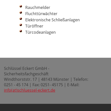
Rauchmelder
Fluchttürwächter
Elektronische Schließanlagen
Türöffner
Türcodeanlagen
Schlüssel Eckert GmbH -
Sicherheitsfachgeschäft
Windthorststr. 17 | 48143 Münster | Telefon:
0251 - 45 174 | Fax: 0251- 45175 | E-Mail:
info(at)schluessel-eckert.de